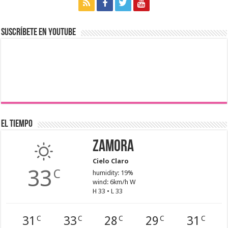
Suscríbete en youtube
El Tiempo
Zamora
Cielo Claro
33
C
humidity: 19%
wind: 6km/h W
H 33 • L 33
31
33
28
29
31
C
C
C
C
C