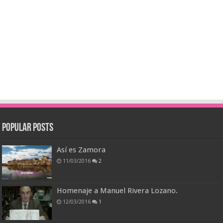
Popular Posts
Así es Zamora
11/03/2016
2
Homenaje a Manuel Rivera Lozano.
12/03/2016
1